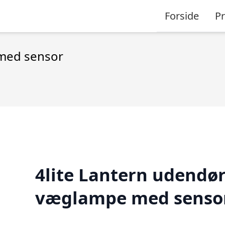
Forside
P
 med sensor
4lite Lantern udendø
væglampe med senso