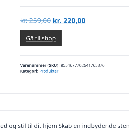
Den
Den
kr.
259,00
kr.
220,00
oprindelige
aktuelle
pris
pris
Gå til shop
var:
er:
kr. 259,00.
kr. 220,00.
Varenummer (SKU):
8554677702641765376
Kategori:
Produkter
 og stil til dit hjem Skab en indbydende st