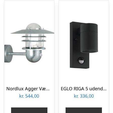
Nordlux Agger Væglampe med sensor, Galvaniseret stål
EGLO RIGA 5 udendørs væglampe med sensor, krom
kr.
544,00
kr.
336,00