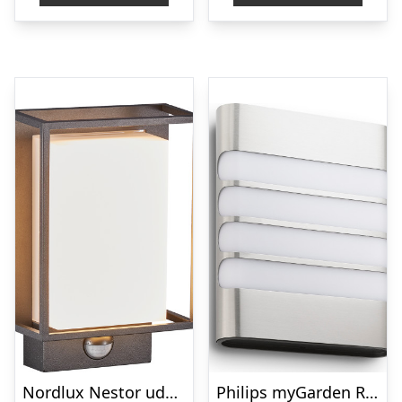
Nordlux Nestor udendørs væglampe med sensor
Philips myGarden Racoon udendørs væglampe