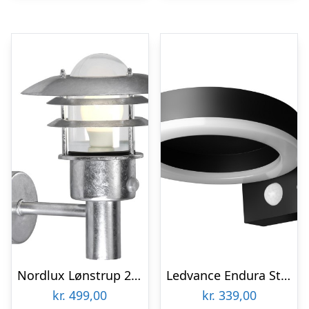
Nordlux Lønstrup 22 udendørs væglampe med sensor
Ledvance Endura Style solcelle væglampe med sensor, sort
kr.
499,00
kr.
339,00