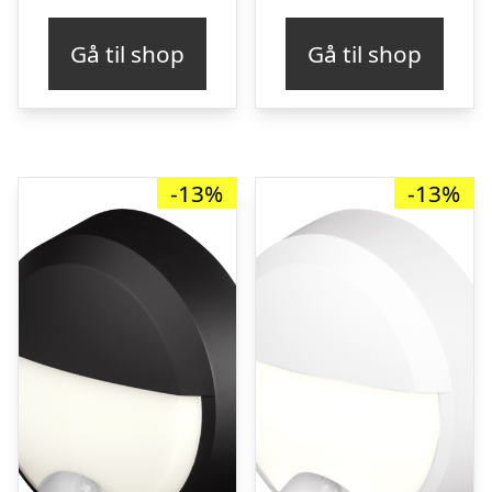
pris
pris
pris
pris
Gå til shop
Gå til shop
var:
er:
var:
er:
kr. 319,00.
kr. 271,00.
kr. 259,00.
kr. 
-13%
-13%