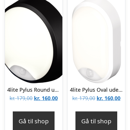
4lite Pylus Round udendørs væglampe med sensor, sort
4lite Pylus Oval udendørs væglampe med sensor, hvid
Den
Den
Den
De
kr.
179,00
kr.
160,00
kr.
179,00
kr.
160,00
oprindelige
aktuelle
oprindelige
aktu
pris
pris
pris
pris
Gå til shop
Gå til shop
var:
er:
var:
er: