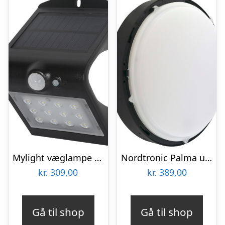
Mylight væglampe med sensor & solcelle, 2W
Nordtronic Palma udendørs væglampe med sensor
kr.
309,00
kr.
389,00
Gå til shop
Gå til shop