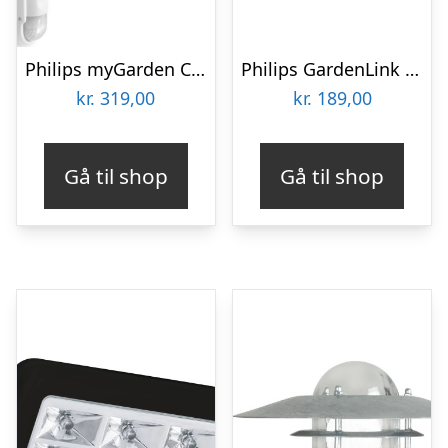
Philips myGarden Creek Up udendørs væglampe med sensor, hvid
Philips GardenLink Dusk 2 Dawn sensor
kr.
319,00
kr.
189,00
Gå til shop
Gå til shop