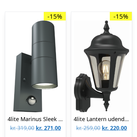
-15%
-15%
4lite Marinus Sleek udendørs væglampe med sensor, antracit
4lite Lantern udendørs væglampe med sensor
Den
Den
Den
De
kr.
319,00
kr.
271,00
kr.
259,00
kr.
220,00
oprindelige
aktuelle
oprindelige
aktu