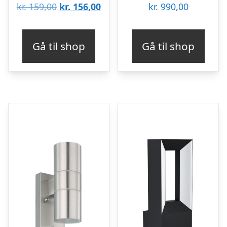
Den
Den
kr.
159,00
kr.
156,00
kr.
990,00
oprindelige
aktuelle
pris
pris
Gå til shop
Gå til shop
var:
er:
kr. 159,00.
kr. 156,00.