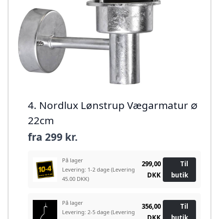
4. Nordlux Lønstrup Vægarmatur ∅
22cm
fra
299 kr.
På lager
299,00
Til
Levering: 1-2 dage
(Levering
DKK
butik
45.00 DKK)
På lager
356,00
Til
Levering: 2-5 dage
(Levering
DKK
butik