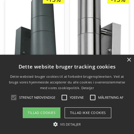
×
Dette website bruger tracking cookies
Dette websted bruger cookies til at forbedre brugeroplevelsen. Ved at
bruge vores hjemmeside accepterer du alle cookies i overensstemmelse
med vores cookiepolitik.
Detaljer
4lite Marinus Sleek udendørs væglampe med sensor, antracit
4lite Marinus Sleek udendørs væglampe med sensor, rustfrit stål
STRENGT NØDVENDIGE
YDEEVNE
MÅLRETNING AF
Den
Den
Den
De
kr.
319,00
kr.
271,00
kr.
319,00
kr.
271,00
oprindelige
aktuelle
oprindelige
aktu
TILLAD COOKIES
TILLAD IKKE COOKIES
pris
pris
pris
pris
Gå til shop
Gå til shop
VIS DETALJER
var:
er:
var:
er: