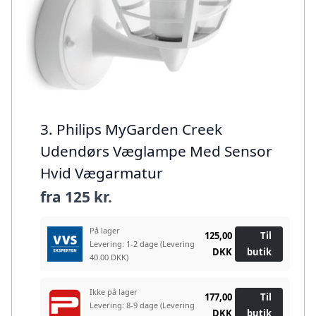
3. Philips MyGarden Creek
Udendørs Væglampe Med Sensor
Hvid Vægarmatur
fra
125 kr.
På lager
125,00
Til
Levering: 1-2 dage
(Levering
DKK
butik
40.00 DKK)
Ikke på lager
177,00
Til
Levering: 8-9 dage
(Levering
DKK
butik