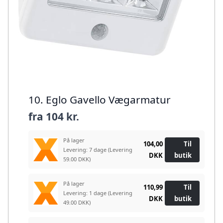
10. Eglo Gavello Vægarmatur
fra
104 kr.
På lager
104,00
Til
Levering: 7 dage
(Levering
DKK
butik
59.00 DKK)
På lager
110,99
Til
Levering: 1 dage
(Levering
DKK
butik
49.00 DKK)