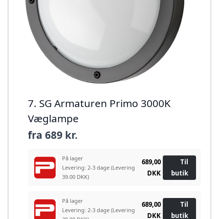
7. SG Armaturen Primo 3000K
Væglampe
fra
689 kr.
På lager
689,00
Til
Levering: 2-3 dage
(Levering
DKK
butik
39.00 DKK)
På lager
689,00
Til
Levering: 2-3 dage
(Levering
DKK
butik