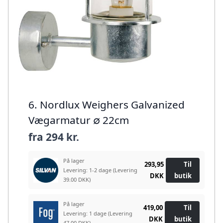
6. Nordlux Weighers Galvanized
Vægarmatur ∅ 22cm
fra
294 kr.
På lager
293,95
Til
Levering: 1-2 dage
(Levering
DKK
butik
39.00 DKK)
På lager
419,00
Til
Levering: 1 dage
(Levering
DKK
butik
47.00 DKK)