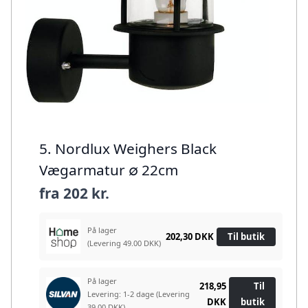
5. Nordlux Weighers Black
Vægarmatur ∅ 22cm
fra
202 kr.
På lager
202,30 DKK
Til butik
(Levering 49.00 DKK)
På lager
218,95
Til
Levering: 1-2 dage
(Levering
DKK
butik
39.00 DKK)