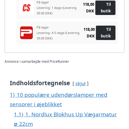
På lager
118,00
Til
Levering: 1 dage
(Levering
DKK
butik
39.00 DKK)
På lager
118,00
Til
Levering: 4-5 dage
(Levering
DKK
butik
39.00 DKK)
Annonce i samarbejde med PriceRunner
Indholdsfortegnelse
skjul
1)
10 populære udendørslamper med
sensorer i øjeblikket
1.1)
1. Nordlux Blokhus Up Vægarmatur
∅ 22cm