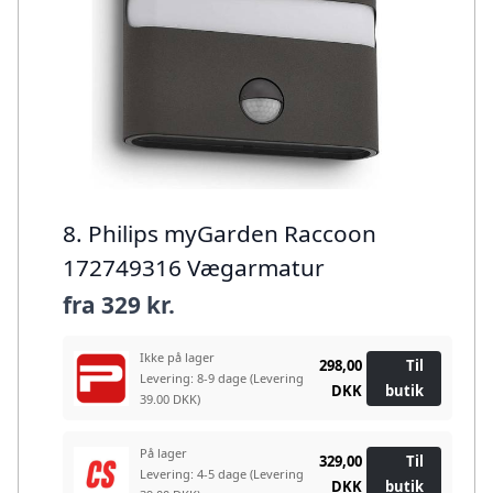
8. Philips myGarden Raccoon
172749316 Vægarmatur
fra
329 kr.
Ikke på lager
298,00
Til
Levering: 8-9 dage
(Levering
DKK
butik
39.00 DKK)
På lager
329,00
Til
Levering: 4-5 dage
(Levering
DKK
butik