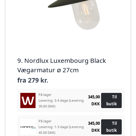
9. Nordlux Luxembourg Black
Vægarmatur ∅ 27cm
fra
279 kr.
På lager
345,00
Til
Levering: 3-4 dage
(Levering
DKK
butik
39.00 DKK)
På lager
345,00
Til
Levering: 1-3 dage
(Levering
DKK
butik
45.00 DKK)