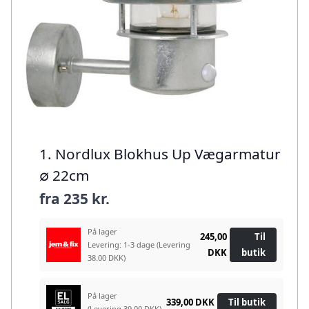
1. Nordlux Blokhus Up Vægarmatur
∅ 22cm
fra
235 kr.
På lager
245,00
Til
Levering: 1-3 dage
(Levering
DKK
butik
38.00 DKK)
På lager
339,00 DKK
Til butik
(Levering 39.00 DKK)