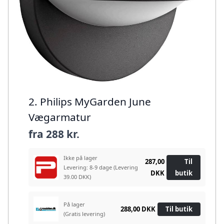
2. Philips MyGarden June
Vægarmatur
fra
288 kr.
Ikke på lager
287,00
Til
Levering: 8-9 dage
(Levering
DKK
butik
39.00 DKK)
På lager
288,00 DKK
Til butik
(Gratis levering)