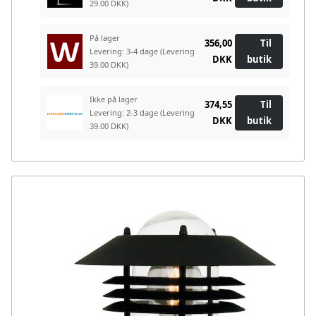
29.00 DKK)
På lager
356,00
Til
Levering: 3-4 dage
(Levering
DKK
butik
39.00 DKK)
Ikke på lager
374,55
Til
Levering: 2-3 dage
(Levering
DKK
butik
39.00 DKK)