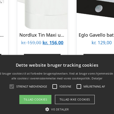
Udendørslampe med sensor, hvid – Polo 2 Detek
Nordlux Tin Maxi udendørs væglampe, hvid
Den
Den
kr.
159,00
kr.
156,00
kr.
129,00
oprindelige
aktuelle
pris
pris
Gå til shop
Gå til sho
Dette website bruger tracking cookies
var:
er:
 bruger cookies til at forbedre brugeroplevelsen. Ved at bruge vores hjemmeside
kr. 159,00.
kr. 156,00.
alle cookies i overensstemmelse med vores cookiepolitik.
Detaljer
STRENGT NØDVENDIGE
YDEEVNE
MÅLRETNING AF
TILLAD COOKIES
TILLAD IKKE COOKIES
VIS DETALJER