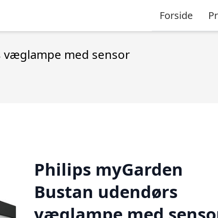
Forside
P
s væglampe med sensor
Philips myGarden
Bustan udendørs
væglampe med senso