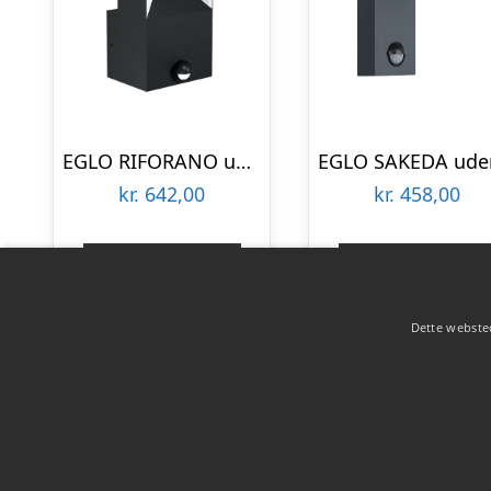
EGLO RIFORANO udendørs væglampe med sensor LED 2x5W, sort
kr.
642,00
kr.
458,00
Gå til shop
Gå til shop
Dette websted