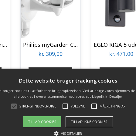
EGLO SAKEDA udendørs væglampe med sensor LED 5W, antracit
Philips myGarden Creek Up udendørs væglampe med sensor, hvid
kr.
309,00
kr.
471,00
Gå til shop
Gå til sho
Dette website bruger tracking cookies
 bruger cookies til at forbedre brugeroplevelsen. Ved at bruge vores hjemmeside
alle cookies i overensstemmelse med vores cookiepolitik.
Detaljer
STRENGT NØDVENDIGE
YDEEVNE
MÅLRETNING AF
TILLAD COOKIES
TILLAD IKKE COOKIES
VIS DETALJER