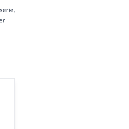
serie,
er