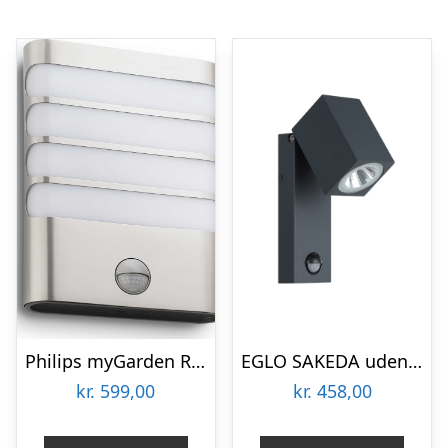
Philips myGarden Raccoon udendørs væglampe med sensor, stål
EGLO SAKEDA udendørs væglampe med sensor LED 5W, antracit
kr.
599,00
kr.
458,00