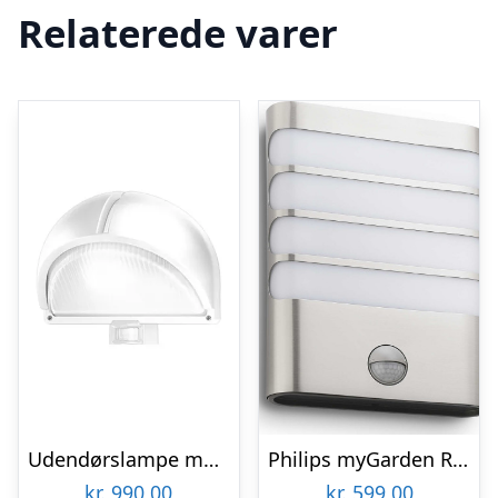
Relaterede varer
Udendørslampe med sensor, hvid – Polo 2 Detek
Philips myGarden Raccoon udendørs væglampe med sensor, stål
kr.
990,00
kr.
599,00