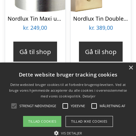
Nordlux Tin Maxi udendørs væglampe, aluminium
Nordlux Tin Double væglampe med sensor
kr.
249,00
kr.
389,00
Gå til shop
Gå til shop
×
Dette website bruger tracking cookies
Dette websted bruger cookies til at forbedre brugeroplevelsen. Ved at
bruge vores hjemmeside accepterer du alle cookies i overensstemmelse
Varekategorier
med vores cookiepolitik.
Detaljer
Produkter
STRENGT NØDVENDIGE
YDEEVNE
MÅLRETNING AF
TILLAD COOKIES
TILLAD IKKE COOKIES
Copyright 2026 - Pilanto Aps
VIS DETALJER