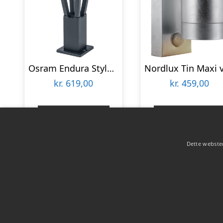
Osram Endura Style Bouquet udendørs væglampe med sensor
kr.
619,00
kr.
459,00
Gå til shop
Gå til shop
Dette websted
Copyright 2026 - Pilanto Aps