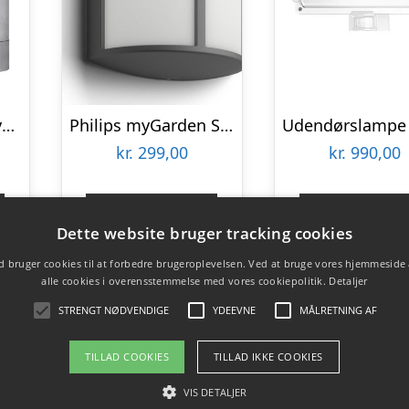
Nordlux Tin Maxi væglampe med sensor
Philips myGarden Stock udendørs væglampe
kr.
299,00
kr.
990,00
Gå til shop
Gå til sho
Dette website bruger tracking cookies
 bruger cookies til at forbedre brugeroplevelsen. Ved at bruge vores hjemmeside
alle cookies i overensstemmelse med vores cookiepolitik.
Detaljer
STRENGT NØDVENDIGE
YDEEVNE
MÅLRETNING AF
TILLAD COOKIES
TILLAD IKKE COOKIES
VIS DETALJER