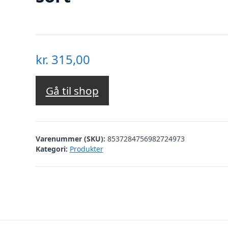
kr.
315,00
Gå til shop
Varenummer (SKU):
8537284756982724973
Kategori:
Produkter