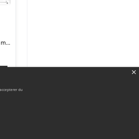
Udendørslampe med sensor, hvid – Polo 2 Detek
×
p
 accepterer du
Forside
Om / kontakt
Blog
Betingelser