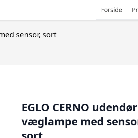
Forside
P
ed sensor, sort
EGLO CERNO udendør
væglampe med sensor
sort